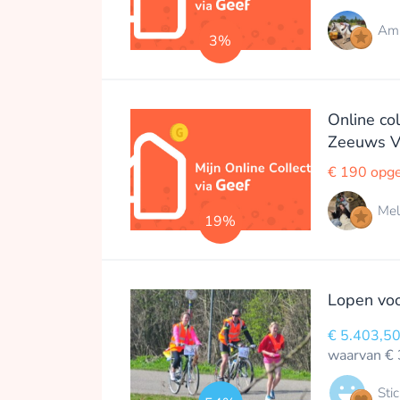
Am
3%
Online co
Zeeuws V
€ 190 opg
Mel
19%
Lopen voo
€ 5.403,5
waarvan € 
Sti