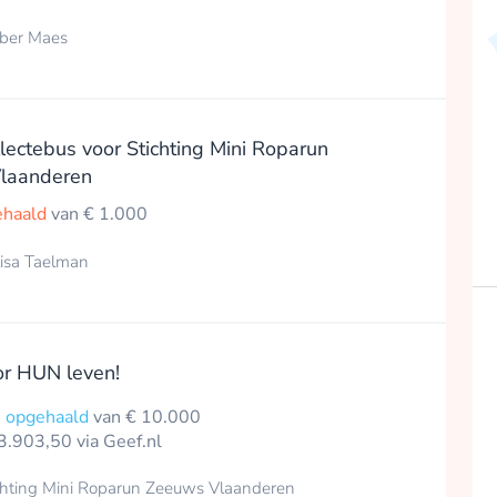
ber Maes
llectebus voor Stichting Mini Roparun
laanderen
ehaald
van € 1.000
isa Taelman
r HUN leven!
0 opgehaald
van € 10.000
3.903,50 via Geef.nl
chting Mini Roparun Zeeuws Vlaanderen