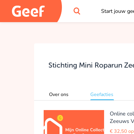
Start jouw gee
Stichting Mini Roparun Z
Over ons
Geefacties
Online co
Zeeuws V
€ 32,50 o