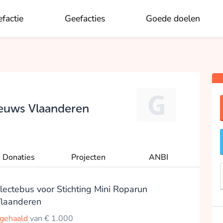
factie
Geefacties
Goede doelen
OK
eeuws Vlaanderen
Donaties
Projecten
ANBI
llectebus voor Stichting Mini Roparun
laanderen
pgehaald
van € 1.000