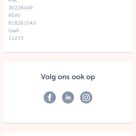
KvK:
30228449
RSIN:
818261043
Geef:
11215
Volg ons ook op