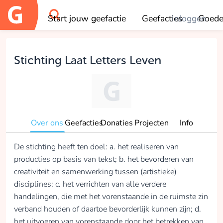
Start jouw geefactie
Geefacties
Inloggen
Goede
OK
Stichting Laat Letters Leven
Over ons
Geefacties
Donaties
Projecten
Info
De stichting heeft ten doel: a. het realiseren van
producties op basis van tekst; b. het bevorderen van
creativiteit en samenwerking tussen (artistieke)
disciplines; c. het verrichten van alle verdere
handelingen, die met het vorenstaande in de ruimste zin
verband houden of daartoe bevorderlijk kunnen zijn; d.
het uitvoeren van vorenstaande door het betrekken van