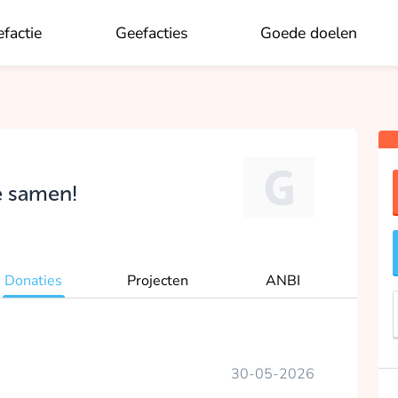
factie
Geefacties
Goede doelen
OK
e samen!
Donaties
Projecten
ANBI
30-05-2026