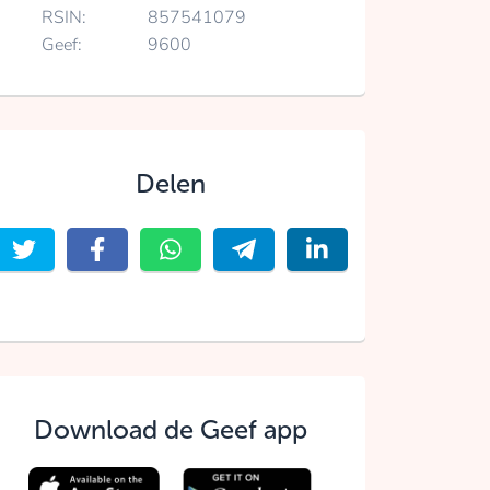
RSIN:
857541079
Geef:
9600
Delen
Download de Geef app