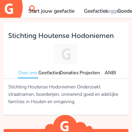
Start jouw geefactie
Geefacties
Inloggen
Goede
OK
Stichting Houtense Hodoniemen
Over ons
Geefacties
Donaties
Projecten
ANBI
Stichting Houtense Hodoniemen Onderzoekt
straatnamen, boerderijen, onroerend goed en adellijke
families in Houten en omgeving.