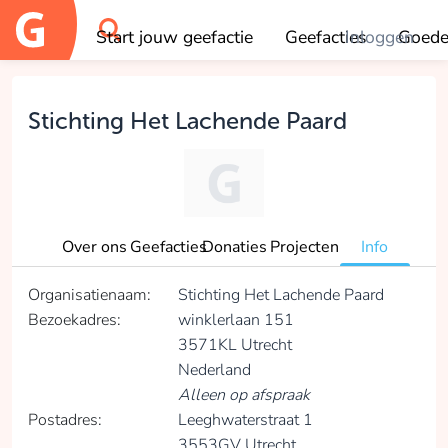
Start jouw geefactie
Geefacties
Inloggen
Goede
OK
Stichting Het Lachende Paard
Over ons
Geefacties
Donaties
Projecten
Info
Organisatienaam:
Stichting Het Lachende Paard
Bezoekadres:
winklerlaan 151
3571KL Utrecht
Nederland
Alleen op afspraak
Postadres:
Leeghwaterstraat 1
3553GV Utrecht