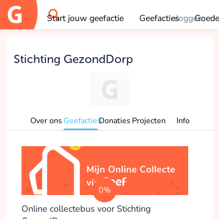
Start jouw geefactie
Geefacties
Inloggen
Goede
OK
Stichting GezondDorp
Over ons
Geefacties
Donaties
Projecten
Info
0%
Online collectebus voor Stichting