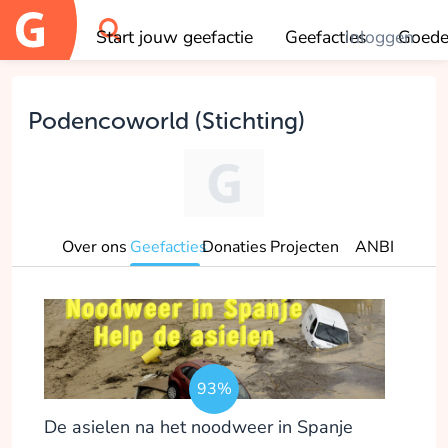
Start jouw geefactie
Geefacties
Inloggen
Goede
OK
Podencoworld (Stichting)
Over ons
Geefacties
Donaties
Projecten
ANBI
93%
De asielen na het noodweer in Spanje