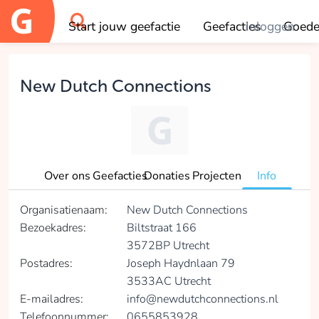
Start jouw geefactie
Geefacties
Inloggen
Goede
OK
New Dutch Connections
Over ons
Geefacties
Donaties
Projecten
Info
Organisatienaam:
New Dutch Connections
Bezoekadres:
Biltstraat 166
3572BP Utrecht
Postadres:
Joseph Haydnlaan 79
3533AC Utrecht
E-mailadres:
info@newdutchconnections.nl
Telefoonnummer:
0655853928