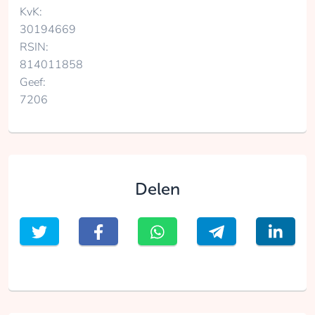
KvK:
30194669
RSIN:
814011858
Geef:
7206
Delen