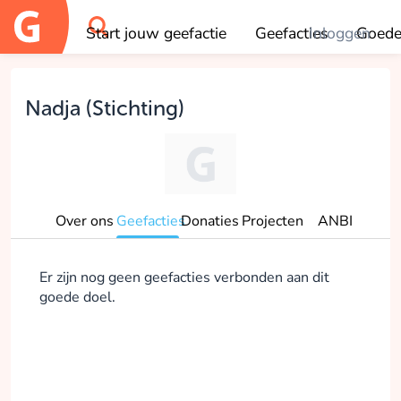
Start jouw geefactie
Geefacties
Inloggen
Goede
OK
Nadja (Stichting)
Over ons
Geefacties
Donaties
Projecten
ANBI
Er zijn nog geen geefacties verbonden aan dit
goede doel.