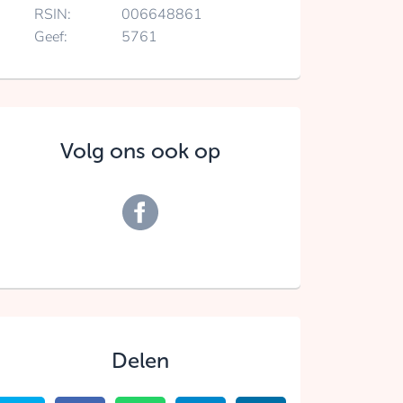
RSIN:
006648861
Geef:
5761
Volg ons ook op
Delen