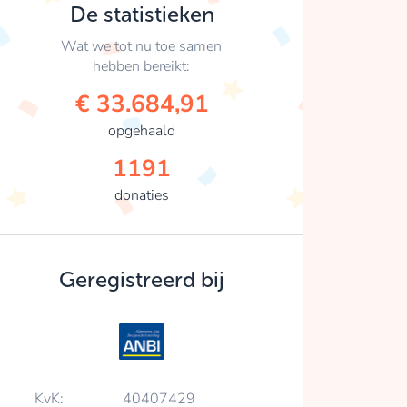
De statistieken
Wat we tot nu toe samen
hebben bereikt:
€ 33.684,91
opgehaald
1191
donaties
Geregistreerd bij
KvK:
40407429