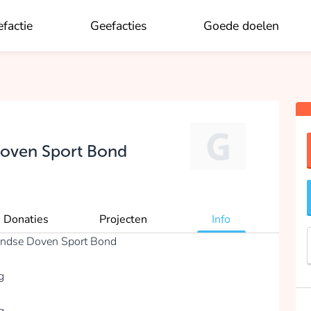
factie
Geefacties
Goede doelen
OK
Doven Sport Bond
Donaties
Projecten
Info
landse Doven Sport Bond
g