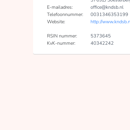
3769ZJ Soesterber
E-mailadres:
office@kndsb.nl
Telefoonnummer:
0031346353199
Website:
http://www.kndsb.n
RSIN nummer:
5373645
KvK-nummer:
40342242