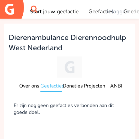
Start jouw geefactie
Geefacties
Inloggen
Goede
OK
Dierenambulance Dierennoodhulp
West Nederland
Over ons
Geefacties
Donaties
Projecten
ANBI
Er zijn nog geen geefacties verbonden aan dit
goede doel.