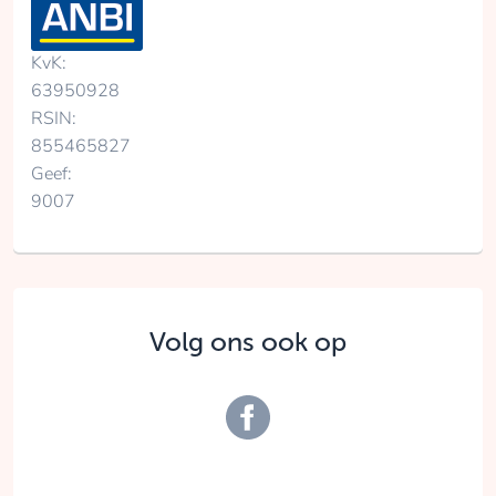
KvK:
63950928
RSIN:
855465827
Geef:
9007
Volg ons ook op