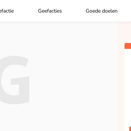
×
Aan wie wil je doneren?
factie
Geefacties
Goede doelen
OK
Sjoerd Starren
opgehaald
Doneren