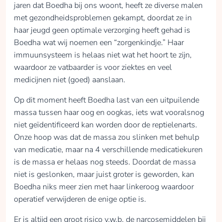
jaren dat Boedha bij ons woont, heeft ze diverse malen
met gezondheidsproblemen gekampt, doordat ze in
haar jeugd geen optimale verzorging heeft gehad is
Boedha wat wij noemen een “zorgenkindje.” Haar
immuunsysteem is helaas niet wat het hoort te zijn,
waardoor ze vatbaarder is voor ziektes en veel
medicijnen niet (goed) aanslaan.
Op dit moment heeft Boedha last van een uitpuilende
massa tussen haar oog en oogkas, iets wat vooralsnog
niet geïdentificeerd kan worden door de reptielenarts.
Onze hoop was dat de massa zou slinken met behulp
van medicatie, maar na 4 verschillende medicatiekuren
is de massa er helaas nog steeds. Doordat de massa
niet is geslonken, maar juist groter is geworden, kan
Boedha niks meer zien met haar linkeroog waardoor
operatief verwijderen de enige optie is.
Er is altijd een groot risico v.w.b. de narcosemiddelen bij