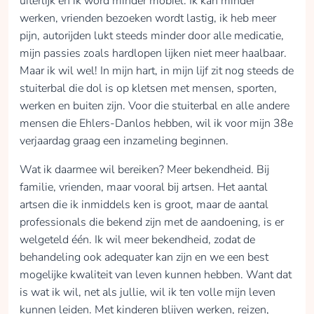
uiterlijk en ik word minder mobiel. Ik kan minder
werken, vrienden bezoeken wordt lastig, ik heb meer
pijn, autorijden lukt steeds minder door alle medicatie,
mijn passies zoals hardlopen lijken niet meer haalbaar.
Maar ik wil wel! In mijn hart, in mijn lijf zit nog steeds de
stuiterbal die dol is op kletsen met mensen, sporten,
werken en buiten zijn. Voor die stuiterbal en alle andere
mensen die Ehlers-Danlos hebben, wil ik voor mijn 38e
verjaardag graag een inzameling beginnen.
Wat ik daarmee wil bereiken? Meer bekendheid. Bij
familie, vrienden, maar vooral bij artsen. Het aantal
artsen die ik inmiddels ken is groot, maar de aantal
professionals die bekend zijn met de aandoening, is er
welgeteld één. Ik wil meer bekendheid, zodat de
behandeling ook adequater kan zijn en we een best
mogelijke kwaliteit van leven kunnen hebben. Want dat
is wat ik wil, net als jullie, wil ik ten volle mijn leven
kunnen leiden. Met kinderen blijven werken, reizen,