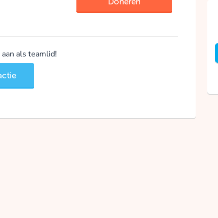
Doneren
aan als teamlid!
ctie