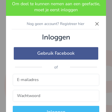
Om deel te kunnen nemen aan een geefactie,
moet je eerst inloggen
×
Nog geen account? Registreer hier
Inloggen
Gebruik Facebook
of