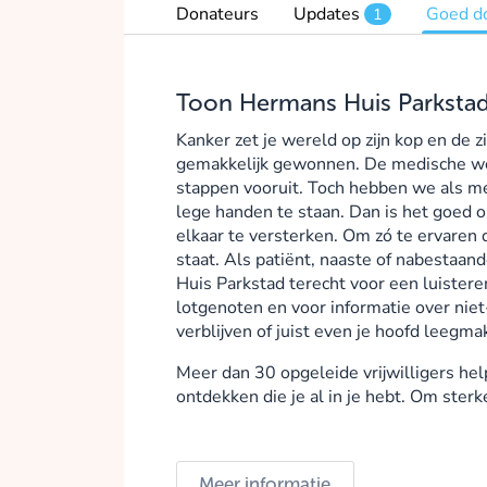
Donateurs
Updates
Goed d
1
Toon Hermans Huis Parksta
Kanker zet je wereld op zijn kop en de zi
gemakkelijk gewonnen. De medische we
stappen vooruit. Toch hebben we als m
lege handen te staan. Dan is het goed om
elkaar te versterken. Om zó te ervaren d
staat. Als patiënt, naaste of nabestaan
Huis Parkstad terecht voor een luister
lotgenoten en voor informatie over niet-
verblijven of juist even je hoofd leegm
Meer dan 30 opgeleide vrijwilligers help
ontdekken die je al in je hebt. Om sterke
Meer informatie