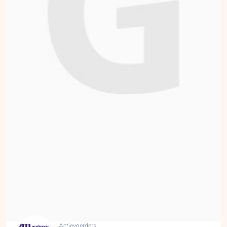
bijdraag en in acties
aan deel neem.
opgehaald
Doneren
L. (Laurens) Trenning
opgehaald
Doneren
Actievoerders