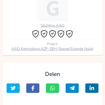
Stichting AAD
Project:
AAD Kennisbrug AZP-SEH (Spoed Eisende Hulp)
Delen