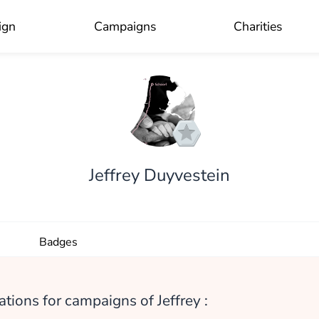
ign
Campaigns
Charities
OK
Jeffrey Duyvestein
Badges
tions for campaigns of Jeffrey :