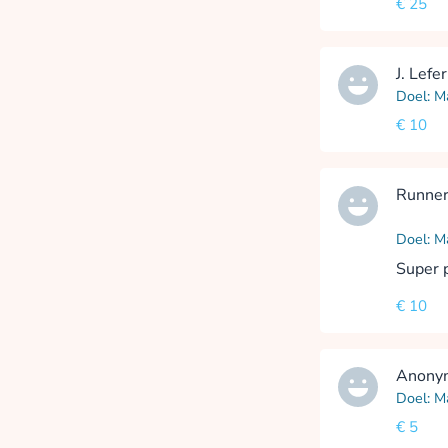
€ 25
J. Lefe
Doel: M
€ 10
Runner
Doel: M
Super p
€ 10
Anony
Doel: M
€ 5