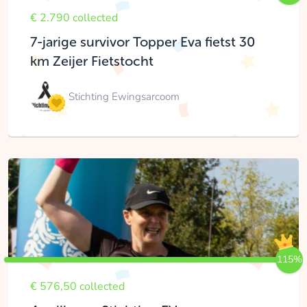
€ 2.790 collected
7-jarige survivor Topper Eva fietst 30
km Zeijer Fietstocht
Stichting Ewingsarcoom
115%
€ 576,50 collected