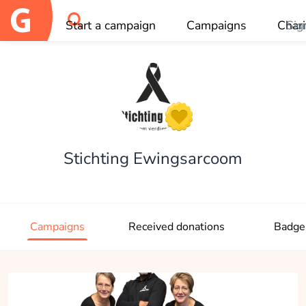
Start a campaign
Campaigns
Chari
Sig
OK
Stichting Ewingsarcoom
Campaigns
Received donations
Badge