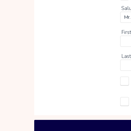
Salu
Firs
Last