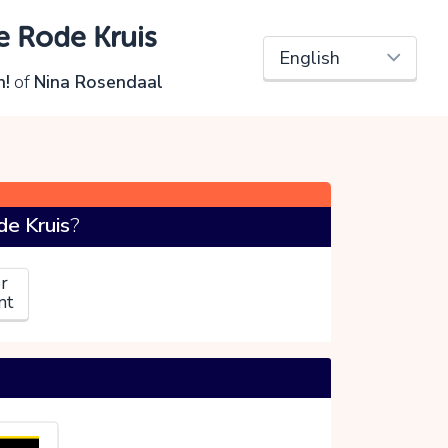
e Rode Kruis
n!
of
Nina Rosendaal
e Kruis
?
r
nt