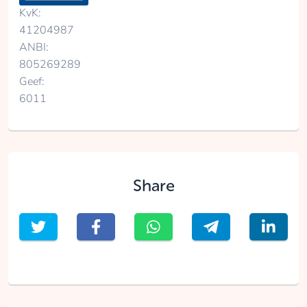
KvK:
41204987
ANBI:
805269289
Geef:
6011
Share