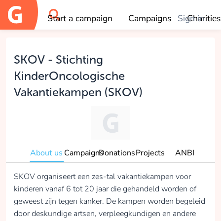
Start a campaign
Campaigns
Sign in
Charities
OK
SKOV - Stichting
KinderOncologische
Vakantiekampen (SKOV)
About us
Campaigns
Donations
Projects
ANBI
SKOV organiseert een zes-tal vakantiekampen voor
kinderen vanaf 6 tot 20 jaar die gehandeld worden of
geweest zijn tegen kanker. De kampen worden begeleid
door deskundige artsen, verpleegkundigen en andere