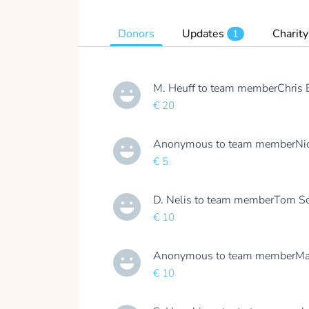
Donors
Updates
Charity
1
M. Heuff
to team member
Chris 
€ 20
Anonymous
to team member
Ni
€ 5
D. Nelis
to team member
Tom Sc
€ 10
Anonymous
to team member
Ma
€ 10