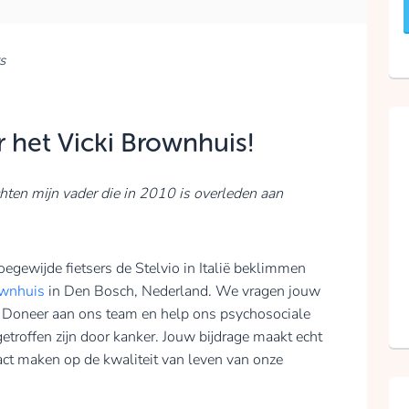
veeleisende
bergpassen in Europa
pas om zijn
s
uitdagende karakter.
Voor mij
vertegenwoordigt dit
r het Vicki Brownhuis!
de ultieme mentale
en fysieke uitdaging.
hten mijn vader die in 2010 is overleden aan
Met dit doel voor
ogen ben ik bezig
geld in te zamelen,
gewijde fietsers de Stelvio in Italië beklimmen
zodat iedereen die te
ownhuis
in Den Bosch, Nederland. We vragen jouw
maken heeft gehad
met kanker
. Doneer aan ons team en help ons psychosociale
psychosociale hulp
etroffen zijn door kanker. Jouw bijdrage maakt echt
kan krijgen in het
ct maken op de kwaliteit van leven van onze
Vicki Brown huis. Uw
steun wordt enorm