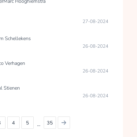
er
Marc Hooghiemstra
community.
collected
27-08-2024
Donate
m Schellekens
26-08-2024
Joko Leliveld
co Verhagen
collected
26-08-2024
ul Stienen
Donate
26-08-2024
3
4
5
35
…
Hanne Pijpers
giving back!