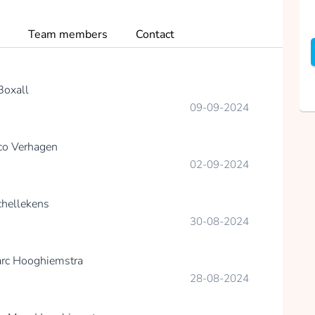
gewaardeerd terwijl
ik deze emotionele en
Team members
Contact
veeleisende reis
aanga.
Samen kunnen we
Boxall
een positieve impact
09-09-2024
hebben en hoop
bieden aan degenen
die door deze zware
co Verhagen
strijd gaan.
02-09-2024
collected
hellekens
Donate
30-08-2024
rc Hooghiemstra
28-08-2024
Erik Van de Water
Doing good for the