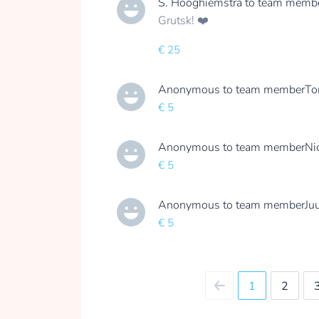
S. Hooghiemstra
to team memb
Grutsk! ❤️
€ 25
Anonymous
to team member
To
€ 5
Anonymous
to team member
Ni
€ 5
Anonymous
to team member
Ju
€ 5
1
2