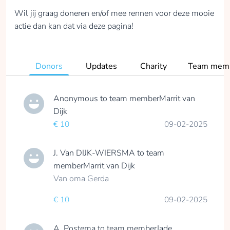
Wil jij graag doneren en/of mee rennen voor deze mooie
actie dan kan dat via deze pagina!
Madelief Hofmeester
Donors
Updates
Charity
Team mem
collected
Anonymous
to team member
Marrit van
Donate
Dijk
€ 10
09-02-2025
J. Van DIJK-WIERSMA
to team
Karlijn Hoogendoorn
member
Marrit van Dijk
collected
Van oma Gerda
€ 10
09-02-2025
Donate
A. Postema
to team member
Jade