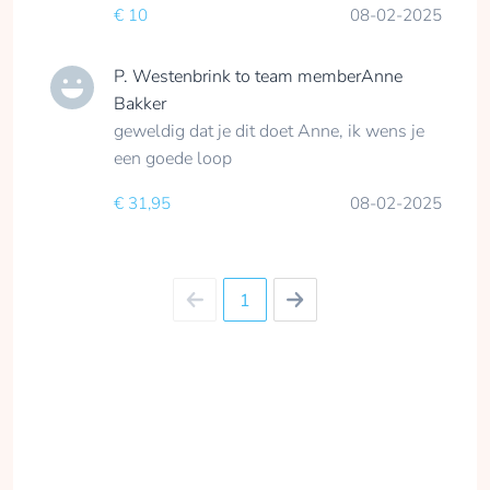
€ 10
08-02-2025
Julia Top
P. Westenbrink
to team member
Anne
collected
Bakker
geweldig dat je dit doet Anne, ik wens je
een goede loop
Donate
€ 31,95
08-02-2025
Anne Meike
1
Wildeboer
collected
Donate