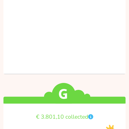
Caspar Campagne
collected
Donate
Nina Rosendaal
collected
Donate
€ 3.801,10 collected