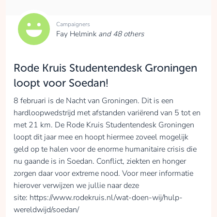
Campaigners
Bastian Sentker
Fay Helmink
and 48 others
collected
Rode Kruis Studentendesk Groningen
loopt voor Soedan!
Donate
8 februari is de Nacht van Groningen. Dit is een
hardloopwedstrijd met afstanden variërend van 5 tot en
met 21 km. De Rode Kruis Studentendesk Groningen
Robin Faasse
loopt dit jaar mee en hoopt hiermee zoveel mogelijk
Mezelf overwinnen,
geld op te halen voor de enorme humanitaire crisis die
voor de gezondheid
nu gaande is in Soedan. Conflict, ziekten en honger
en de situatie in
zorgen daar voor extreme nood. Voor meer informatie
Soedan.
hierover verwijzen we jullie naar deze
collected
site: https://www.rodekruis.nl/wat-doen-wij/hulp-
wereldwijd/soedan/
Donate