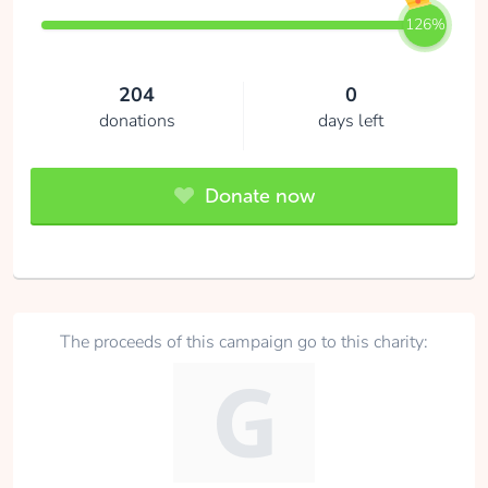
Silke van der Wal
126%
collected
204
0
donations
days left
Donate
Donate now
Maartje van der Veer
collected
The proceeds of this campaign go to this charity:
Donate
Olivier van Straten