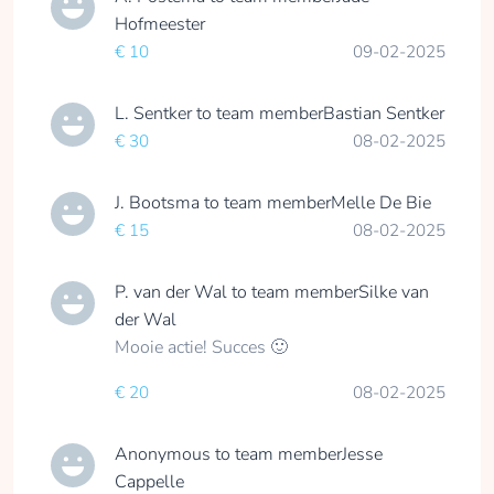
Hofmeester
€ 10
09-02-2025
Isa Schoutsen
L. Sentker
to team member
Bastian Sentker
collected
€ 30
08-02-2025
J. Bootsma
to team member
Melle De Bie
Donate
€ 15
08-02-2025
P. van der Wal
to team member
Silke van
Anouk Chung-a-Hing
der Wal
Mooie actie! Succes 🙂
collected
€ 20
08-02-2025
Donate
Anonymous
to team member
Jesse
Cappelle