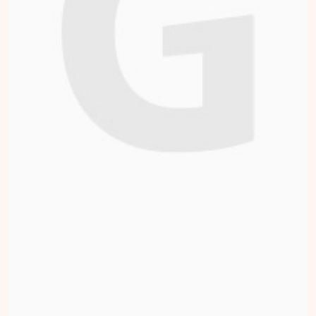
Jade Hofmeester
collected
Donate
Anita Ros
collected
Donate