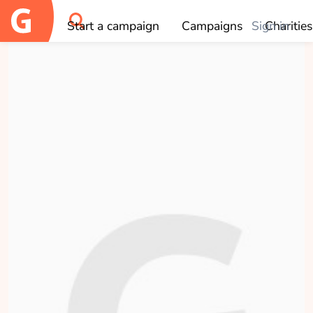
×
Who do you like to donate to?
Start a campaign
Campaigns
Sign in
Charities
OK
Meyco Baby
collected
Donate