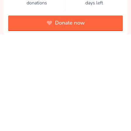
donations
days left
Donate now
The proceeds of this campaign go to this charity:
Stichting Babyspullen