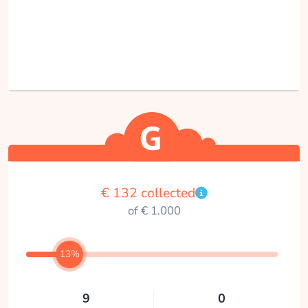
€ 132 collected
of € 1.000
13%
9
0