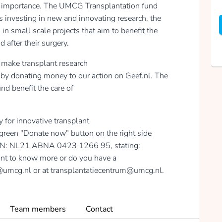
eat importance. The UMCG Transplantation fund
s investing in new and innovating research, the
Willemijn van Dijk
n small scale projects that aim to benefit the
collected
 after their surgery.
 make transplant research
by donating money to our action on Geef.nl. The
Donate
d benefit the care of
.
for innovative transplant
Mark Broekman
 green "Donate now" button on the right side
IBAN: NL21 ABNA 0423 1266 95, stating:
collected
t to know more or do you have a
@umcg.nl or at transplantatiecentrum@umcg.nl.
Donate
Team members
Contact