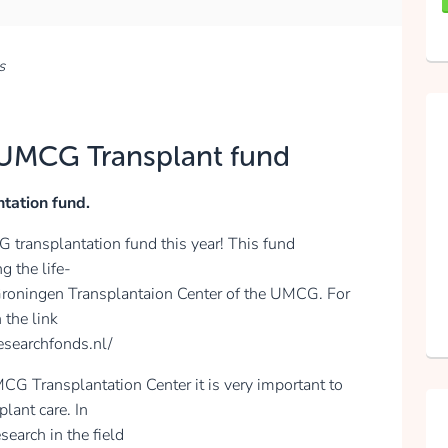
s
Tom Lieverse
collected
 UMCG Transplant fund
Donate
tation fund.
ransplantation fund this year! This fund
g the life-
Bart Wijntjes
 Groningen Transplantaion Center of the UMCG. For
 the link
collected
researchfonds.nl/
CG Transplantation Center it is very important to
Donate
plant care. In
search in the field