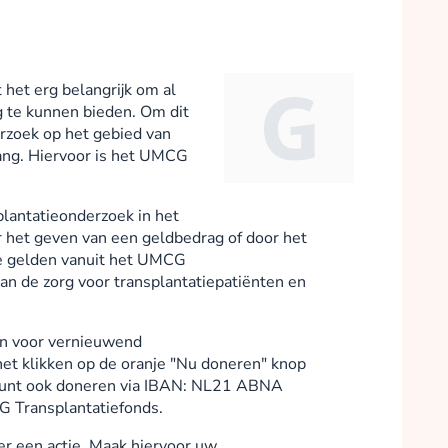
Willemijn Vrijlandt
collected
het erg belangrijk om al
g te kunnen bieden. Om dit
rzoek op het gebied van
Donate
lang. Hiervoor is het UMCG
lantatieonderzoek in het
het geven van een geldbedrag of door het
Julian Vrij
De gelden vanuit het UMCG
collected
n de zorg voor transplantatiepatiënten en
n voor vernieuwend
Donate
het klikken op de oranje "Nu doneren" knop
 kunt ook doneren via IBAN: NL21 ABNA
 Transplantatiefonds.
er een actie. Maak hiervoor uw