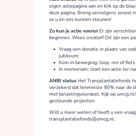
eigen actiepagina aan en klik op de bla
deze pagina. Breng vervolgens zoveel m
ze u èn ons kunnen steunen!
Zo kun je actie voeren
Er zijn verschil
beginnen. Wees creatief! Dit zijn een p
Vraag een donatie in plaats van cad
jubileum;
Kom in beweging; loop, ren of fiets
In memoriam; start een actie ter n
ANBI status
Het Transplantatiefonds h
verzekerd dat tenminste 90% naar de d
met belastingvoordeel. Kijk op umcg.nl/
gesteunde projecten.
Wilt u meer weten of heeft u een vraag
transplantatiefonds@umcg.nl.