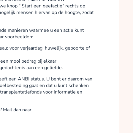
Judith Brinkman
uwe knop " Start een geefactie" rechts op
ogelijk mensen hiervan op de hoogte, zodat
collected
lende manieren waarmee u een actie kunt
aar voorbeelden:
Donate
eau; voor verjaardag, huwelijk, geboorte of
 een mooi bedrag bij elkaar;
Anne von Hebel
agedachtenis aan een geliefde.
collected
eeft een ANBI status. U bent er daarom van
oelbesteding gaat en dat u kunt schenken
transplantatiefonds voor informatie en
Donate
? Mail dan naar
Coen de Vree