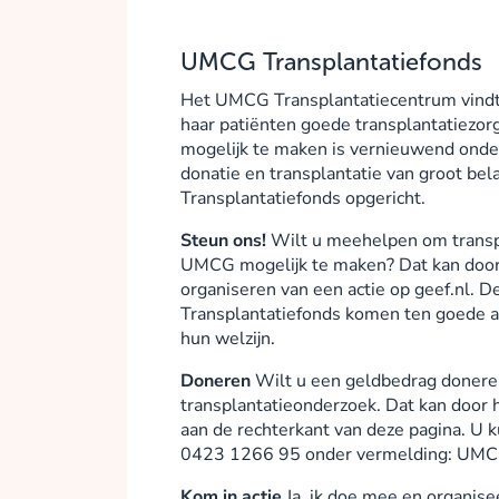
UMCG Transplantatiefonds
​Het UMCG Transplantatiecentrum vindt 
haar patiënten goede transplantatiezor
mogelijk te maken is vernieuwend onde
donatie en transplantatie van groot be
Transplantatiefonds opgericht.
Steun ons!
Wilt u meehelpen om transp
UMCG mogelijk te maken? Dat kan door 
organiseren van een actie op geef.nl. 
Transplantatiefonds komen ten goede aa
hun welzijn.
Doneren
Wilt u een geldbedrag donere
transplantatieonderzoek. Dat kan door 
aan de rechterkant van deze pagina. U
0423 1266 95 onder vermelding: UMCG
Kom in actie
Ja, ik doe mee en organise