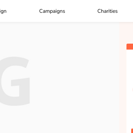
×
Who do you like to donate to?
ign
Campaigns
Charities
OK
Marlon Gaaikema
collected
Donate