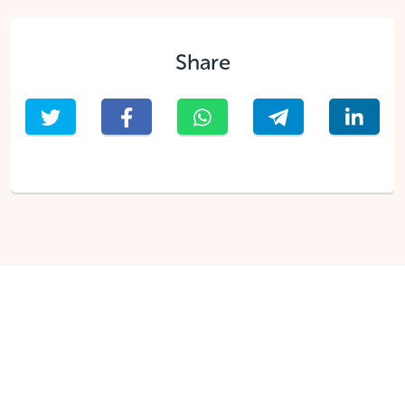
Share
English
Nederlands
Discover
All campaigns
English